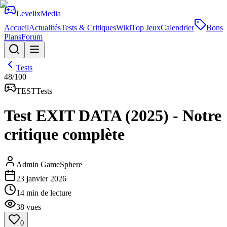
Levelix
Media
Accueil
Actualités
Tests & Critiques
Wiki
Top Jeux
Calendrier
Bons
Plans
Forum
Tests
48
/100
TEST
Tests
Test EXIT DATA (2025) - Notre
critique complète
Admin GameSphere
23 janvier 2026
14
min de lecture
38
vues
0