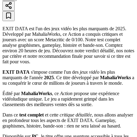
EXIT DATA est l'un des jeux vidéo les plus marquants de 2025.
Développé par MahaliaWorks, ce Action a conquis critiques et
joueurs avec un score Metacritic de 0/100. Notre test complet
analyse graphismes, gameplay, histoire et bande-son. Comptez
environ 20 heures de jeu. Découvrez notre verdict détaillé, nos notes
par critère et notre recommandation finale pour savoir si ce titre est
fait pour vous.
EXIT DATA
s'impose comme l'un des
jeux vidéo
les plus
marquants de l'année
2025
. Ce titre développé par
MahaliaWorks
a
su conquérir le cœur de millions de joueurs à travers le monde.
Édité par
MahaliaWorks
, ce
Action
propose une expérience
vidéoludique unique. Le jeu a rapidement grimpé dans les
classements des meilleures ventes dès sa sortie.
Dans ce
test complet
et cette
critique détaillée
, nous allons analyser
en profondeur tous les aspects de EXIT DATA. Gameplay,
graphismes, histoire, bande-son : rien ne sera laissé au hasard.
Disponible sur
PC
, le titre offre une aventure accessible à tous les