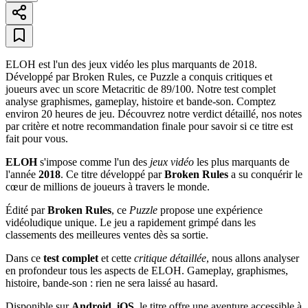
ELOH est l'un des jeux vidéo les plus marquants de 2018.
Développé par Broken Rules, ce Puzzle a conquis critiques et
joueurs avec un score Metacritic de 89/100. Notre test complet
analyse graphismes, gameplay, histoire et bande-son. Comptez
environ 20 heures de jeu. Découvrez notre verdict détaillé, nos notes
par critère et notre recommandation finale pour savoir si ce titre est
fait pour vous.
ELOH
s'impose comme l'un des
jeux vidéo
les plus marquants de
l'année
2018
. Ce titre développé par
Broken Rules
a su conquérir le
cœur de millions de joueurs à travers le monde.
Édité par
Broken Rules
, ce
Puzzle
propose une expérience
vidéoludique unique. Le jeu a rapidement grimpé dans les
classements des meilleures ventes dès sa sortie.
Dans ce
test complet
et cette
critique détaillée
, nous allons analyser
en profondeur tous les aspects de ELOH. Gameplay, graphismes,
histoire, bande-son : rien ne sera laissé au hasard.
Disponible sur
Android, iOS
, le titre offre une aventure accessible à