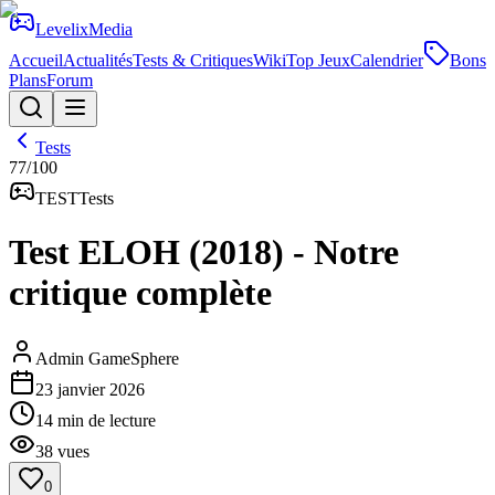
Levelix
Media
Accueil
Actualités
Tests & Critiques
Wiki
Top Jeux
Calendrier
Bons
Plans
Forum
Tests
77
/100
TEST
Tests
Test ELOH (2018) - Notre
critique complète
Admin GameSphere
23 janvier 2026
14
min de lecture
38
vues
0