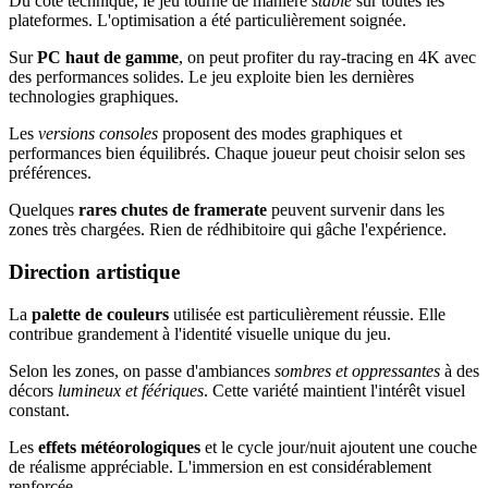
Du côté technique, le jeu tourne de manière
stable
sur toutes les
plateformes. L'optimisation a été particulièrement soignée.
Sur
PC haut de gamme
, on peut profiter du ray-tracing en 4K avec
des performances solides. Le jeu exploite bien les dernières
technologies graphiques.
Les
versions consoles
proposent des modes graphiques et
performances bien équilibrés. Chaque joueur peut choisir selon ses
préférences.
Quelques
rares chutes de framerate
peuvent survenir dans les
zones très chargées. Rien de rédhibitoire qui gâche l'expérience.
Direction artistique
La
palette de couleurs
utilisée est particulièrement réussie. Elle
contribue grandement à l'identité visuelle unique du jeu.
Selon les zones, on passe d'ambiances
sombres et oppressantes
à des
décors
lumineux et féériques
. Cette variété maintient l'intérêt visuel
constant.
Les
effets météorologiques
et le cycle jour/nuit ajoutent une couche
de réalisme appréciable. L'immersion en est considérablement
renforcée.