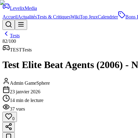
Levelix
Media
Accueil
Actualités
Tests & Critiques
Wiki
Top Jeux
Calendrier
Bons 
Tests
82
/100
TEST
Tests
Test Elite Beat Agents (2006) - 
Admin GameSphere
23 janvier 2026
14
min de lecture
37
vues
0