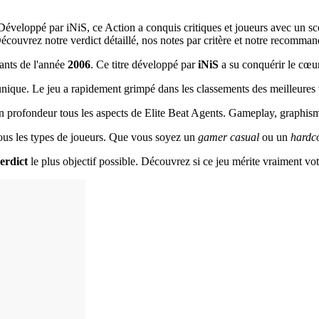
 Développé par iNiS, ce Action a conquis critiques et joueurs avec un s
uvrez notre verdict détaillé, nos notes par critère et notre recommandat
ants de l'année
2006
. Ce titre développé par
iNiS
a su conquérir le cœur
ique. Le jeu a rapidement grimpé dans les classements des meilleures v
en profondeur tous les aspects de Elite Beat Agents. Gameplay, graphismes
à tous les types de joueurs. Que vous soyez un
gamer casual
ou un
hardc
erdict
le plus objectif possible. Découvrez si ce jeu mérite vraiment vot