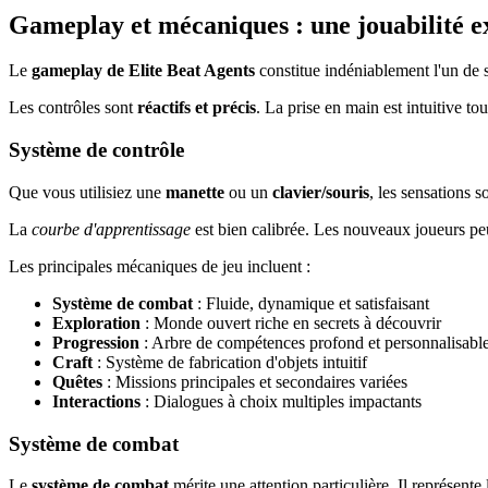
Gameplay et mécaniques : une jouabilité 
Le
gameplay de Elite Beat Agents
constitue indéniablement l'un de 
Les contrôles sont
réactifs et précis
. La prise en main est intuitive t
Système de contrôle
Que vous utilisiez une
manette
ou un
clavier/souris
, les sensations 
La
courbe d'apprentissage
est bien calibrée. Les nouveaux joueurs p
Les principales mécaniques de jeu incluent :
Système de combat
: Fluide, dynamique et satisfaisant
Exploration
: Monde ouvert riche en secrets à découvrir
Progression
: Arbre de compétences profond et personnalisabl
Craft
: Système de fabrication d'objets intuitif
Quêtes
: Missions principales et secondaires variées
Interactions
: Dialogues à choix multiples impactants
Système de combat
Le
système de combat
mérite une attention particulière. Il représente