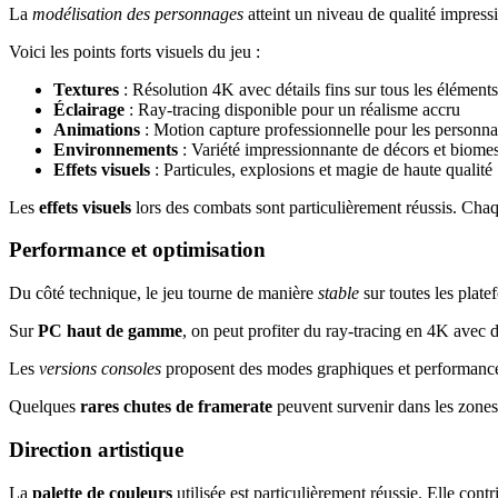
La
modélisation des personnages
atteint un niveau de qualité impressi
Voici les points forts visuels du jeu :
Textures
: Résolution 4K avec détails fins sur tous les éléments
Éclairage
: Ray-tracing disponible pour un réalisme accru
Animations
: Motion capture professionnelle pour les personn
Environnements
: Variété impressionnante de décors et biome
Effets visuels
: Particules, explosions et magie de haute qualité
Les
effets visuels
lors des combats sont particulièrement réussis. Chaq
Performance et optimisation
Du côté technique, le jeu tourne de manière
stable
sur toutes les plate
Sur
PC haut de gamme
, on peut profiter du ray-tracing en 4K avec 
Les
versions consoles
proposent des modes graphiques et performances 
Quelques
rares chutes de framerate
peuvent survenir dans les zones 
Direction artistique
La
palette de couleurs
utilisée est particulièrement réussie. Elle cont