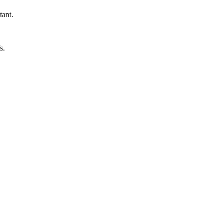
tant.
.
s.