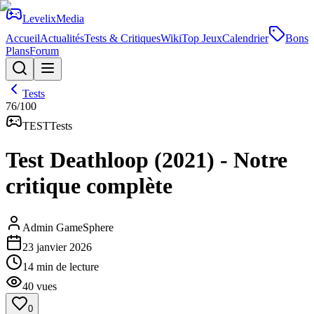
Levelix
Media
Accueil
Actualités
Tests & Critiques
Wiki
Top Jeux
Calendrier
Bons
Plans
Forum
Tests
76
/100
TEST
Tests
Test Deathloop (2021) - Notre
critique complète
Admin GameSphere
23 janvier 2026
14
min de lecture
40
vues
0