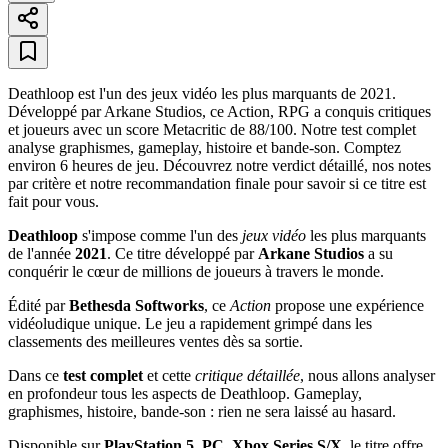
Deathloop est l'un des jeux vidéo les plus marquants de 2021.
Développé par Arkane Studios, ce Action, RPG a conquis critiques
et joueurs avec un score Metacritic de 88/100. Notre test complet
analyse graphismes, gameplay, histoire et bande-son. Comptez
environ 6 heures de jeu. Découvrez notre verdict détaillé, nos notes
par critère et notre recommandation finale pour savoir si ce titre est
fait pour vous.
Deathloop
s'impose comme l'un des
jeux vidéo
les plus marquants
de l'année
2021
. Ce titre développé par
Arkane Studios
a su
conquérir le cœur de millions de joueurs à travers le monde.
Édité par
Bethesda Softworks
, ce
Action
propose une expérience
vidéoludique unique. Le jeu a rapidement grimpé dans les
classements des meilleures ventes dès sa sortie.
Dans ce
test complet
et cette
critique détaillée
, nous allons analyser
en profondeur tous les aspects de Deathloop. Gameplay,
graphismes, histoire, bande-son : rien ne sera laissé au hasard.
Disponible sur
PlayStation 5, PC, Xbox Series S/X
, le titre offre