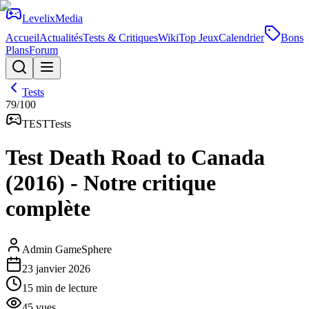
Levelix
Media
Accueil
Actualités
Tests & Critiques
Wiki
Top Jeux
Calendrier
Bons
Plans
Forum
Tests
79
/100
TEST
Tests
Test Death Road to Canada
(2016) - Notre critique
complète
Admin GameSphere
23 janvier 2026
15
min de lecture
45
vues