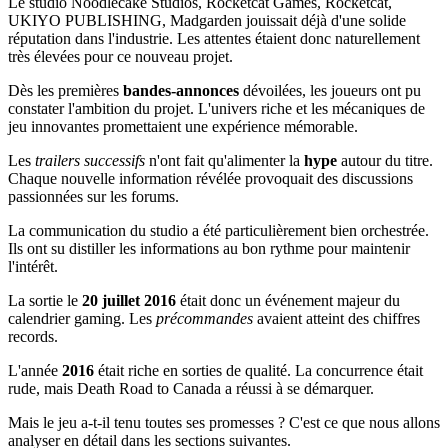
Le studio Noodlecake Studios, Rocketcat Games, Rocketcat,
UKIYO PUBLISHING, Madgarden jouissait déjà d'une solide
réputation dans l'industrie. Les attentes étaient donc naturellement
très élevées pour ce nouveau projet.
Dès les premières
bandes-annonces
dévoilées, les joueurs ont pu
constater l'ambition du projet. L'univers riche et les mécaniques de
jeu innovantes promettaient une expérience mémorable.
Les
trailers successifs
n'ont fait qu'alimenter la
hype
autour du titre.
Chaque nouvelle information révélée provoquait des discussions
passionnées sur les forums.
La communication du studio a été particulièrement bien orchestrée.
Ils ont su distiller les informations au bon rythme pour maintenir
l'intérêt.
La sortie le
20 juillet 2016
était donc un événement majeur du
calendrier gaming. Les
précommandes
avaient atteint des chiffres
records.
L'année
2016
était riche en sorties de qualité. La concurrence était
rude, mais Death Road to Canada a réussi à se démarquer.
Mais le jeu a-t-il tenu toutes ses promesses ? C'est ce que nous allons
analyser en détail dans les sections suivantes.