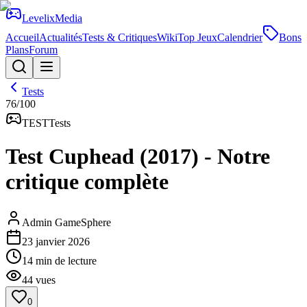
Levelix
Media
Accueil
Actualités
Tests & Critiques
Wiki
Top Jeux
Calendrier
Bons
Plans
Forum
Tests
76
/100
TEST
Tests
Test Cuphead (2017) - Notre
critique complète
Admin GameSphere
23 janvier 2026
14
min de lecture
44
vues
0