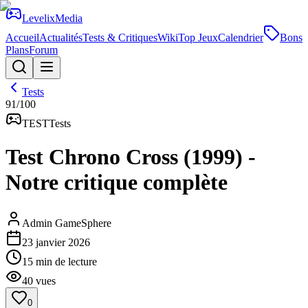
Levelix
Media
Accueil
Actualités
Tests & Critiques
Wiki
Top Jeux
Calendrier
Bons
Plans
Forum
Tests
91
/100
TEST
Tests
Test Chrono Cross (1999) -
Notre critique complète
Admin GameSphere
23 janvier 2026
15
min de lecture
40
vues
0