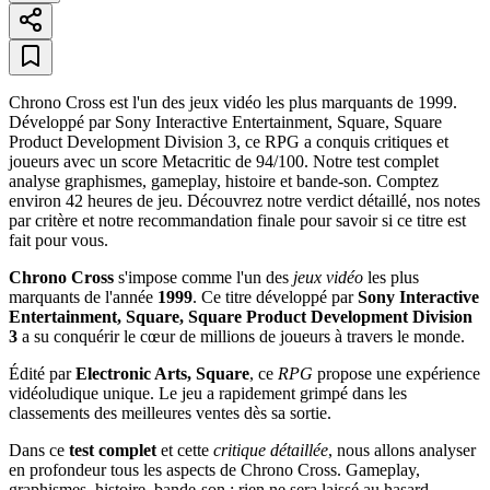
Chrono Cross est l'un des jeux vidéo les plus marquants de 1999.
Développé par Sony Interactive Entertainment, Square, Square
Product Development Division 3, ce RPG a conquis critiques et
joueurs avec un score Metacritic de 94/100. Notre test complet
analyse graphismes, gameplay, histoire et bande-son. Comptez
environ 42 heures de jeu. Découvrez notre verdict détaillé, nos notes
par critère et notre recommandation finale pour savoir si ce titre est
fait pour vous.
Chrono Cross
s'impose comme l'un des
jeux vidéo
les plus
marquants de l'année
1999
. Ce titre développé par
Sony Interactive
Entertainment, Square, Square Product Development Division
3
a su conquérir le cœur de millions de joueurs à travers le monde.
Édité par
Electronic Arts, Square
, ce
RPG
propose une expérience
vidéoludique unique. Le jeu a rapidement grimpé dans les
classements des meilleures ventes dès sa sortie.
Dans ce
test complet
et cette
critique détaillée
, nous allons analyser
en profondeur tous les aspects de Chrono Cross. Gameplay,
graphismes, histoire, bande-son : rien ne sera laissé au hasard.