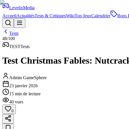
Levelix
Media
Accueil
Actualités
Tests & Critiques
Wiki
Top Jeux
Calendrier
Bons 
Tests
48
/100
TEST
Tests
Test Christmas Fables: Nutcracke
Admin GameSphere
23 janvier 2026
15
min de lecture
40
vues
0