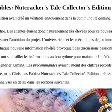
les: Nutcracker's Tale Collector's Edition é
ition
avait créé un véritable engouement dans la
communauté gaming
.
rie. Les attentes étaient donc naturellement très élevées pour ce nouvea
stater l'ambition du projet. L'univers riche et les mécaniques de jeu i
Chaque nouvelle information révélée provoquait des discussions passion
ont su distiller les informations au bon rythme pour maintenir l'intérêt.
lendrier gaming. Les
précommandes
avaient atteint des chiffres records
ude, mais Christmas Fables: Nutcracker's Tale Collector's Edition a réuss
analyser en détail dans les sections suivantes.