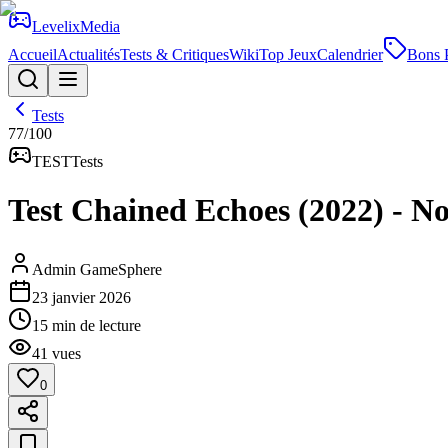
Levelix
Media
Accueil
Actualités
Tests & Critiques
Wiki
Top Jeux
Calendrier
Bons 
Tests
77
/100
TEST
Tests
Test Chained Echoes (2022) - No
Admin GameSphere
23 janvier 2026
15
min de lecture
41
vues
0