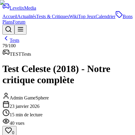
Levelix
Media
Accueil
Actualités
Tests & Critiques
Wiki
Top Jeux
Calendrier
Bons
Plans
Forum
Tests
79
/100
TEST
Tests
Test Celeste (2018) - Notre
critique complète
Admin GameSphere
23 janvier 2026
15
min de lecture
40
vues
0