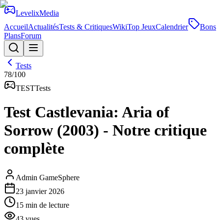
Levelix
Media
Accueil
Actualités
Tests & Critiques
Wiki
Top Jeux
Calendrier
Bons
Plans
Forum
Tests
78
/100
TEST
Tests
Test Castlevania: Aria of
Sorrow (2003) - Notre critique
complète
Admin GameSphere
23 janvier 2026
15
min de lecture
43
vues