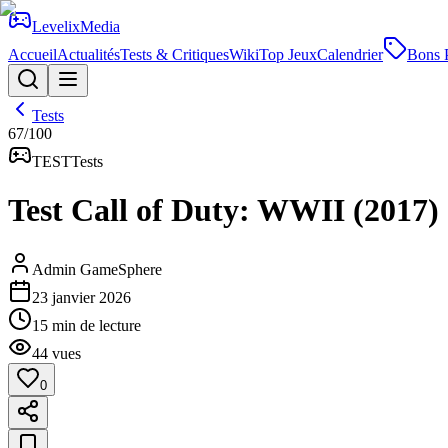
Levelix
Media
Accueil
Actualités
Tests & Critiques
Wiki
Top Jeux
Calendrier
Bons 
Tests
67
/100
TEST
Tests
Test Call of Duty: WWII (2017) 
Admin GameSphere
23 janvier 2026
15
min de lecture
44
vues
0