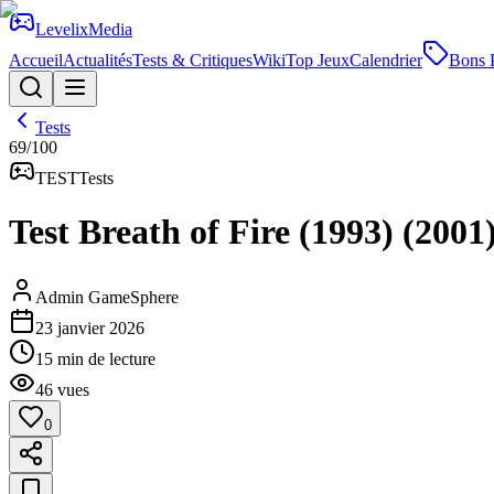
Levelix
Media
Accueil
Actualités
Tests & Critiques
Wiki
Top Jeux
Calendrier
Bons 
Tests
69
/100
TEST
Tests
Test Breath of Fire (1993) (2001
Admin GameSphere
23 janvier 2026
15
min de lecture
46
vues
0