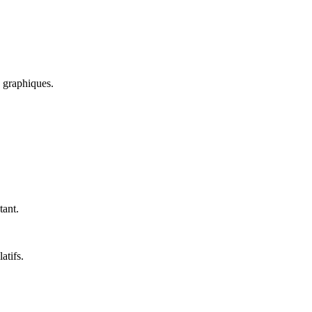
s graphiques.
tant.
.
atifs.