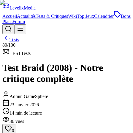
Levelix
Media
Accueil
Actualités
Tests & Critiques
Wiki
Top Jeux
Calendrier
Bons
Plans
Forum
Tests
80
/100
TEST
Tests
Test Braid (2008) - Notre
critique complète
Admin GameSphere
23 janvier 2026
14
min de lecture
36
vues
0