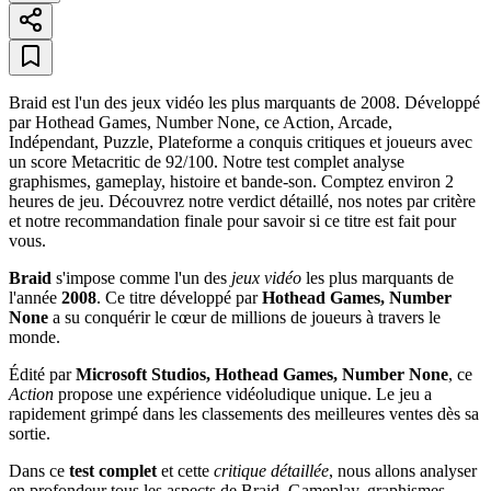
Braid est l'un des jeux vidéo les plus marquants de 2008. Développé
par Hothead Games, Number None, ce Action, Arcade,
Indépendant, Puzzle, Plateforme a conquis critiques et joueurs avec
un score Metacritic de 92/100. Notre test complet analyse
graphismes, gameplay, histoire et bande-son. Comptez environ 2
heures de jeu. Découvrez notre verdict détaillé, nos notes par critère
et notre recommandation finale pour savoir si ce titre est fait pour
vous.
Braid
s'impose comme l'un des
jeux vidéo
les plus marquants de
l'année
2008
. Ce titre développé par
Hothead Games, Number
None
a su conquérir le cœur de millions de joueurs à travers le
monde.
Édité par
Microsoft Studios, Hothead Games, Number None
, ce
Action
propose une expérience vidéoludique unique. Le jeu a
rapidement grimpé dans les classements des meilleures ventes dès sa
sortie.
Dans ce
test complet
et cette
critique détaillée
, nous allons analyser
en profondeur tous les aspects de Braid. Gameplay, graphismes,