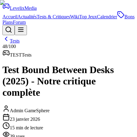
Levelix
Media
Accueil
Actualités
Tests & Critiques
Wiki
Top Jeux
Calendrier
Bons
Plans
Forum
Tests
48
/100
TEST
Tests
Test Bound Between Desks
(2025) - Notre critique
complète
Admin GameSphere
23 janvier 2026
15
min de lecture
39
vues