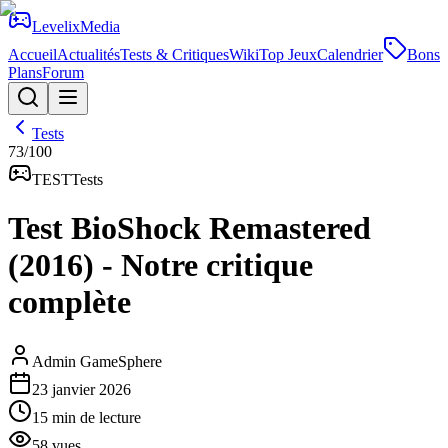
Levelix
Media
Accueil
Actualités
Tests & Critiques
Wiki
Top Jeux
Calendrier
Bons
Plans
Forum
Tests
73
/100
TEST
Tests
Test BioShock Remastered
(2016) - Notre critique
complète
Admin GameSphere
23 janvier 2026
15
min de lecture
58
vues