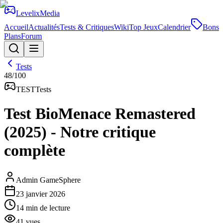
Levelix
Media
Accueil
Actualités
Tests & Critiques
Wiki
Top Jeux
Calendrier
Bons
Plans
Forum
Tests
48
/100
TEST
Tests
Test BioMenace Remastered
(2025) - Notre critique
complète
Admin GameSphere
23 janvier 2026
14
min de lecture
41
vues