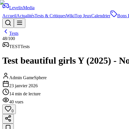
Levelix
Media
Accueil
Actualités
Tests & Critiques
Wiki
Top Jeux
Calendrier
Bons 
Tests
48
/100
TEST
Tests
Test beautiful girls Y (2025) - N
Admin GameSphere
23 janvier 2026
14
min de lecture
40
vues
0