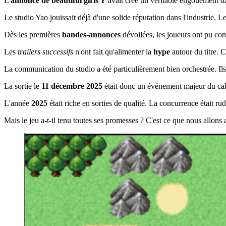
L'
annonce de beautiful girls Y
avait créé un véritable engouement d
Le studio Yao jouissait déjà d'une solide réputation dans l'industrie. L
Dès les premières
bandes-annonces
dévoilées, les joueurs ont pu con
Les
trailers successifs
n'ont fait qu'alimenter la
hype
autour du titre. 
La communication du studio a été particulièrement bien orchestrée. Ils 
La sortie le
11 décembre 2025
était donc un événement majeur du ca
L'année
2025
était riche en sorties de qualité. La concurrence était ru
Mais le jeu a-t-il tenu toutes ses promesses ? C'est ce que nous allons 