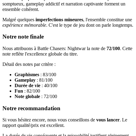
somptueux, gameplay addictif et narration captivante forment un
ensemble cohérent.
Malgré quelques
imperfections mineures
, l'ensemble constitue une
expérience mémorable
. C'est le type de jeu dont on parle longtemps.
Notre note finale
Nous attribuons à Battle Chasers: Nightwar la note de
72/100
. Cette
note reflète l'excellence globale du titre.
Détail des notes par critère :
Graphismes
: 83/100
Gameplay
: 81/100
Durée de vie
: 40/100
Fun
: 82/100
Note globale
: 72/100
Notre recommandation
Si vous hésitez encore, nous vous conseillons de
vous lancer
. Le
rapport qualité/prix est excellent.
La
durée de vie conséquente
et la
rejouabilité
justifient pleinement