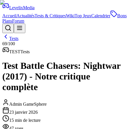
Levelix
Media
Accueil
Actualités
Tests & Critiques
Wiki
Top Jeux
Calendrier
Bons
Plans
Forum
Tests
69
/100
TEST
Tests
Test Battle Chasers: Nightwar
(2017) - Notre critique
complète
Admin GameSphere
23 janvier 2026
15
min de lecture
47
vues