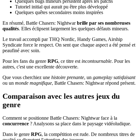
Quelques bugs mineurs persistent après les patchs
Tutoriel initial qui aurait pu être plus développé
Quelques quêtes secondaires moins inspirées
En résumé, Battle Chasers: Nightwar
brille par ses nombreuses
qualités
. Elles éclipsent largement les quelques défauts mineurs.
Le travail accompli par THQ Nordic, Handy Games, Airship
Syndicate force le respect. On sent que chaque aspect a été pensé et
peaufiné avec soin.
Pour les fans du genre
RPG
, ce titre est
incontournable
. Pour les
autres, c'est une excellente découverte.
Que vous cherchiez une
histoire prenante
, un
gameplay satisfaisant
ou un
monde magnifique
, Battle Chasers: Nightwar répond présent.
Comparaison avec les autres jeux du
genre
Comment se positionne Battle Chasers: Nightwar face à la
concurrence
? Analysons sa place dans le paysage vidéoludique.
Dans le genre
RPG
, la compétition est rude. De nombreux titres de
qualité se disputent l'attention des joueurs.