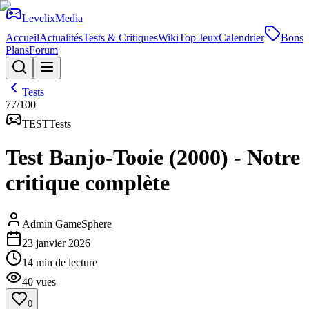
Levelix
Media
Accueil
Actualités
Tests & Critiques
Wiki
Top Jeux
Calendrier
Bons
Plans
Forum
Tests
77
/100
TEST
Tests
Test Banjo-Tooie (2000) - Notre
critique complète
Admin GameSphere
23 janvier 2026
14
min de lecture
40
vues
0