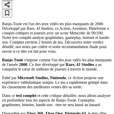
Banjo-Tooie est l'un des jeux vidéo les plus marquants de 2000.
Développé par Rare, 4J Studios, ce Action, Aventure, Plateforme a
conquis critiques et joueurs avec un score Metacritic de 90/100.
Notre test complet analyse graphismes, gameplay, histoire et bande-
son. Comptez environ 2 heures de jeu. Découvrez notre verdict
détaillé, nos notes par critère et notre recommandation finale pour
savoir si ce titre est fait pour vous.
Banjo-Tooie
s'impose comme l'un des
jeux vidéo
les plus marquants
de l'année
2000
. Ce titre développé par
Rare, 4J Studios
a su
conquérir le cœur de millions de joueurs à travers le monde.
Édité par
Microsoft Studios, Nintendo
, ce
Action
propose une
expérience vidéoludique unique. Le jeu a rapidement grimpé dans
les classements des meilleures ventes dès sa sortie.
Dans ce
test complet
et cette
critique détaillée
, nous allons analyser
en profondeur tous les aspects de Banjo-Tooie. Gameplay,
graphismes, histoire, bande-son : rien ne sera laissé au hasard.
Disponible sur
Xbox 360, Xbox One, Nintendo 64
, le titre offre