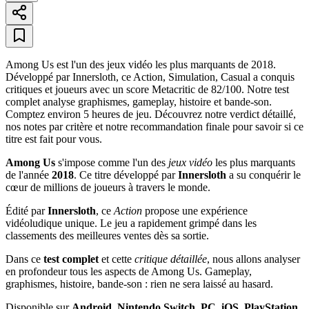
Among Us est l'un des jeux vidéo les plus marquants de 2018.
Développé par Innersloth, ce Action, Simulation, Casual a conquis
critiques et joueurs avec un score Metacritic de 82/100. Notre test
complet analyse graphismes, gameplay, histoire et bande-son.
Comptez environ 5 heures de jeu. Découvrez notre verdict détaillé,
nos notes par critère et notre recommandation finale pour savoir si ce
titre est fait pour vous.
Among Us
s'impose comme l'un des
jeux vidéo
les plus marquants
de l'année
2018
. Ce titre développé par
Innersloth
a su conquérir le
cœur de millions de joueurs à travers le monde.
Édité par
Innersloth
, ce
Action
propose une expérience
vidéoludique unique. Le jeu a rapidement grimpé dans les
classements des meilleures ventes dès sa sortie.
Dans ce
test complet
et cette
critique détaillée
, nous allons analyser
en profondeur tous les aspects de Among Us. Gameplay,
graphismes, histoire, bande-son : rien ne sera laissé au hasard.
Disponible sur
Android, Nintendo Switch, PC, iOS, PlayStation