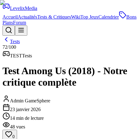
Levelix
Media
Accueil
Actualités
Tests & Critiques
Wiki
Top Jeux
Calendrier
Bons
Plans
Forum
Tests
72
/100
TEST
Tests
Test Among Us (2018) - Notre
critique complète
Admin GameSphere
23 janvier 2026
14
min de lecture
48
vues
0